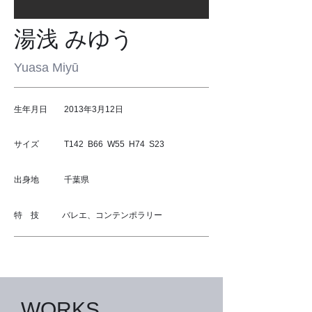
​湯浅 みゆう
​Yuasa Miyū
生年月日 2013年3月12日
サイズ T142 B66 W55 H74 S23
出身地 千葉県
特 技 バレエ、コンテンポラリー
​WORKS