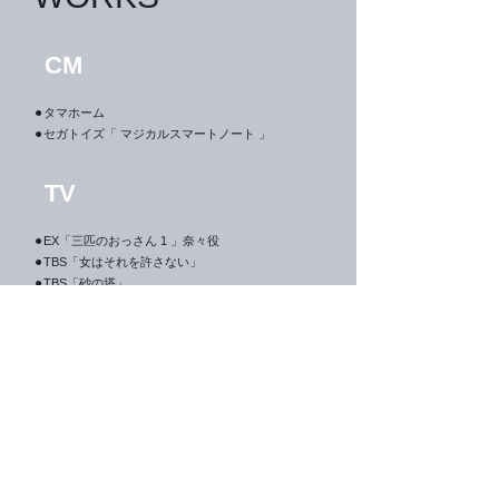
​CM
⚫︎タマホーム
⚫︎セガトイズ「 マジカルスマートノート 」
​TV
⚫︎EX「三匹のおっさん 1 」奈々役
⚫︎TBS「女はそれを許さない」
⚫︎TBS「砂の塔」
⚫︎TBS「コウノドリ」
⚫︎CX「カミングアウト」
​WEB
⚫︎ベネッセこどもチャレンジ English
カタログ