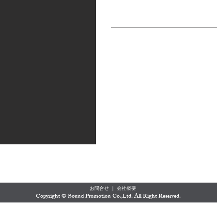
お問合せ
｜
会社概要
​Copyright © Bound Promotion Co.,Ltd. All Right Reserved.