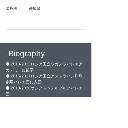
出身地 愛知県
​-Biography-
⚫ 2013-2015ロシア国立ワガノワバレエア
カデミーに留学
⚫ 2015-2017ロシア国立アストラハン州歌
劇場バレエ団に入団
⚫ 2019-2020サンクトペテルブルクバレエ
団
イタリアツアーに参加
⚫ 2022-2024World Ballet Series バレエ団
に所属
全米ツアーに参加(アメリカを横断しながら
年間180公演に出演)