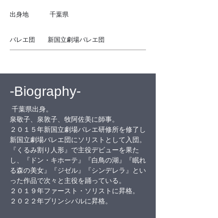
出身地 千葉県
バレエ団 新国立劇場バレエ団
​-Biography-
 千葉県出身。
泉敬子、泉敦子、牧阿佐美に師事。
２０１５年新国立劇場バレエ研修所を修了し
新国立劇場バレエ団にソリストとして入団。
『くるみ割り人形』で主役デビューを果た
し、『ドン・キホーテ』『白鳥の湖』『眠れ
る森の美女』『ジゼル』『シンデレラ』とい
った作品で次々と主役を踊っている。
２０１９年ファースト・ソリストに昇格。
２０２２年プリンシパルに昇格。