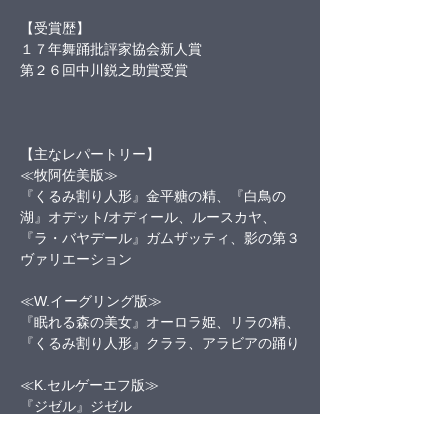
【受賞歴】
１７年舞踊批評家協会新人賞
第２６回中川鋭之助賞受賞
【主なレパートリー】
≪牧阿佐美版≫
『くるみ割り人形』金平糖の精、『白鳥の
湖』オデット/オディール、ルースカヤ、
『ラ・バヤデール』ガムザッティ、影の第３
ヴァリエーション
≪W.イーグリング版≫
『眠れる森の美女』オーロラ姫、リラの精、
『くるみ割り人形』クララ、アラビアの踊り
≪K.セルゲーエフ版≫
『ジゼル』ジゼル