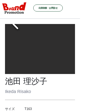
出演依頼・お問合せ
池田 理沙子
Ikeda Risako
サイズ T163