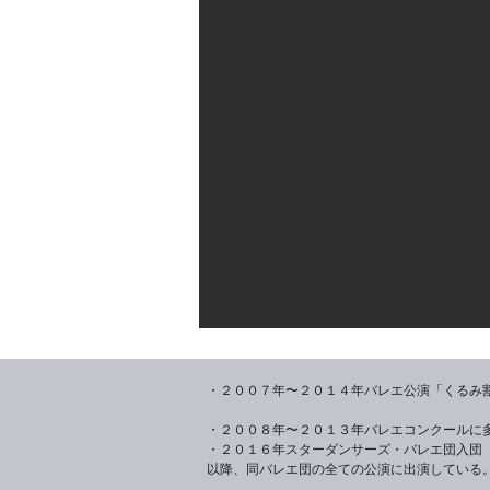
・２００７年〜２０１４年バレエ公演「くるみ
・２００８年〜２０１３年バレエコンクールに
・２０１６年スターダンサーズ・バレエ団入団
以降、同バレエ団の全ての公演に出演している